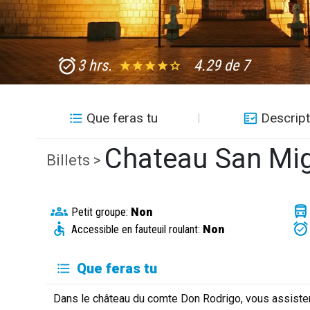
3 hrs.
4.29 de 7
Que feras tu
Descript
Chateau San Mi
Billets >
Petit groupe:
Non
Accessible en fauteuil roulant:
Non
Que feras tu
Dans le château du comte Don Rodrigo, vous assister