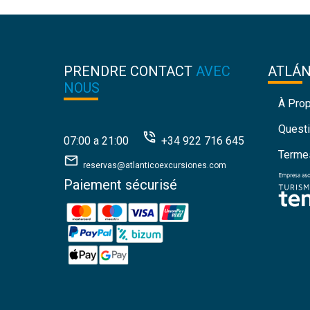
PRENDRE CONTACT
AVEC
ATLÁ
NOUS
À Pro
Quest
07:00 a 21:00
+34 922 716 645
Termes
reservas@atlanticoexcursiones.com
Paiement sécurisé