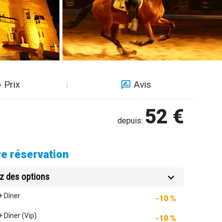
Prix
Avis
52 €
depuis:
re réservation
z des options
+ Dîner
-10 %
 Dîner (Vip)
-10 %