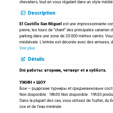
chevaliers, tout en vous régalant dans un style médié
Description
El Castillo San Miguel
est une impressionnante con
pierre, les tours de "chant" des principales canarien
parking dans une zone de 20.000 mètres carrés. Vou
médiévale. L'entrée est décorée avec des armures, 
Voir plus
Détails
Dni работы: вторник, четверг et и суббота.
УЖИН + ШОУ
Бои — рцарские турниры et средневековые сост
Non disponible : 18h30 Non disponible : 19h30 preds
Dans la plupart des cas, vous utilisez de l'uzhin, 
сок et de l'eau minérale.