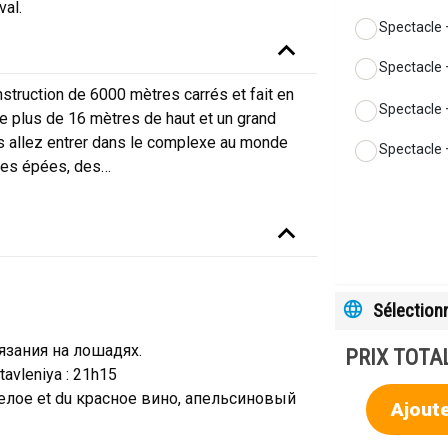
val.
Spectacle 
Spectacle +
struction de 6000 mètres carrés et fait en
Spectacle 
 de plus de 16 mètres de haut et un grand
s allez entrer dans le complexe au monde
Spectacle 
des épées, des
…
Sélectionn
язания на лошадях.
PRIX ​​TOTA
tavleniya : 21h15
du белое et du красное вино, апельсиновый
Ajoute