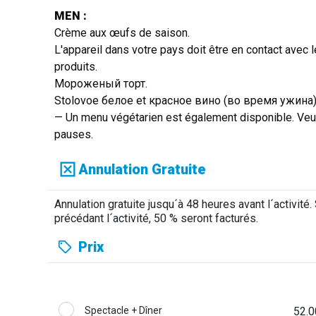
MEN :
Crème aux œufs de saison.
L'appareil dans votre pays doit être en contact avec l
produits.
Мороженый торт.
Stolovoe белое et красное вино (во время ужина),
— Un menu végétarien est également disponible. Veuil
pauses.
Annulation Gratuite
Annulation gratuite jusqu´à 48 heures avant l´activité
précédant l´activité, 50 % seront facturés.
Prix
Spectacle + Dîner
52.0