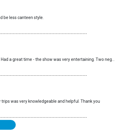
d be less canteen style.
We booked the medieval night at Castillo San Miguel. Had a great time - the show was very entertaining. Two negatives: there is a lot of waiting about between arriving at the venue and the show beginning (to ensure you spend money at the bar - €5 for a small bottle of lager!) and the meal wasn’t great and sometimes it was difficult to see the food because it was very dark.
trips was very knowledgeable and helpful. Thank you