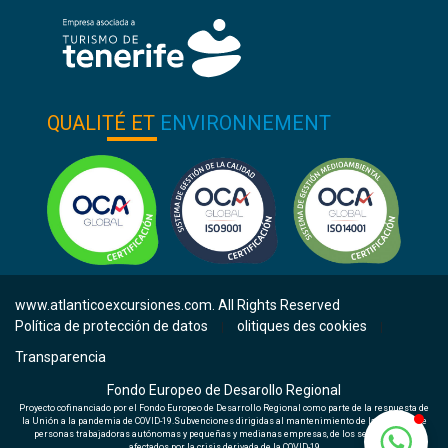
QUALITÉ ET
ENVIRONNEMENT
www.atlanticoexcursiones.com. All Rights Reserved
Política de protección de datos
olitiques des cookies
|
|
Transparencia
Fondo Europeo de Desarollo Regional
Proyecto cofinanciado por el Fondo Europeo de Desarrollo Regional como parte de la respuesta de
la Unión a la pandemia de COVID-19.Subvenciones dirigidas al mantenimiento de la actividad de
personas trabajadoras autónomas y pequeñas y medianas empresas, de los sectores más
afectados por la crisis derivada de la COVID-19