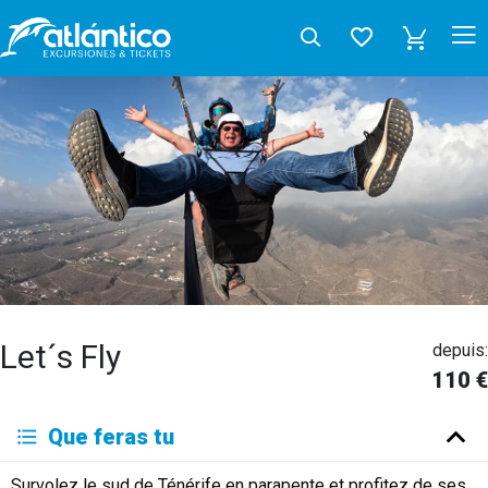
Let´s Fly
depuis:
110 €
Que feras tu
Survolez le sud de Ténérife en parapente et profitez de ses